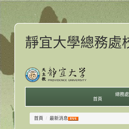
跳
到
主
要
內
靜宜大學總務處校警隊(
容
區
總務處
首頁
首頁
最新消息